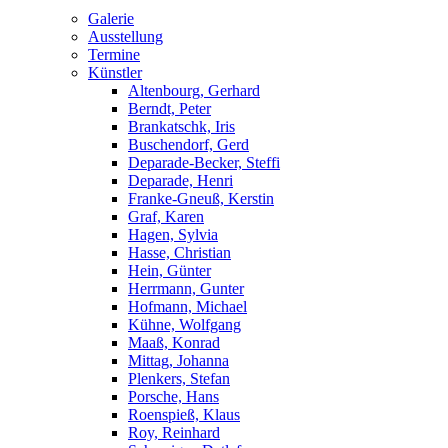
Galerie
Ausstellung
Termine
Künstler
Altenbourg, Gerhard
Berndt, Peter
Brankatschk, Iris
Buschendorf, Gerd
Deparade-Becker, Steffi
Deparade, Henri
Franke-Gneuß, Kerstin
Graf, Karen
Hagen, Sylvia
Hasse, Christian
Hein, Günter
Herrmann, Gunter
Hofmann, Michael
Kühne, Wolfgang
Maaß, Konrad
Mittag, Johanna
Plenkers, Stefan
Porsche, Hans
Roenspieß, Klaus
Roy, Reinhard