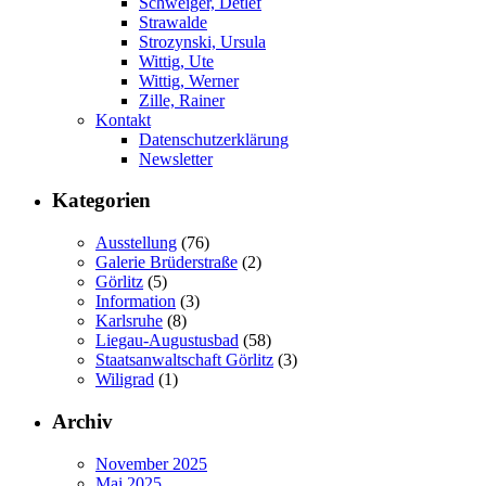
Schweiger, Detlef
Strawalde
Strozynski, Ursula
Wittig, Ute
Wittig, Werner
Zille, Rainer
Kontakt
Datenschutzerklärung
Newsletter
Kategorien
Ausstellung
(76)
Galerie Brüderstraße
(2)
Görlitz
(5)
Information
(3)
Karlsruhe
(8)
Liegau-Augustusbad
(58)
Staatsanwaltschaft Görlitz
(3)
Wiligrad
(1)
Archiv
November 2025
Mai 2025