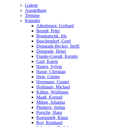
Galerie
Ausstellung
Termine
Künstler
Altenbourg, Gerhard
Berndt, Peter
Brankatschk, Iris
Buschendorf, Gerd
Deparade-Becker, Steffi
Deparade, Henri
Franke-Gneuß, Kerstin
Graf, Karen
Hagen, Sylvia
Hasse, Christian
Hein, Günter
Herrmann, Gunter
Hofmann, Michael
Kühne, Wolfgang
Maaß, Konrad
Mittag, Johanna
Plenkers, Stefan
Porsche, Hans
Roenspieß, Klaus
Roy, Reinhard