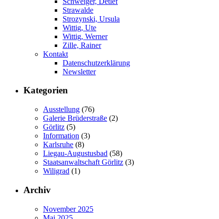
Schweiger, Detlef
Strawalde
Strozynski, Ursula
Wittig, Ute
Wittig, Werner
Zille, Rainer
Kontakt
Datenschutzerklärung
Newsletter
Kategorien
Ausstellung
(76)
Galerie Brüderstraße
(2)
Görlitz
(5)
Information
(3)
Karlsruhe
(8)
Liegau-Augustusbad
(58)
Staatsanwaltschaft Görlitz
(3)
Wiligrad
(1)
Archiv
November 2025
Mai 2025