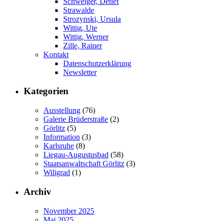
Schweiger, Detlef
Strawalde
Strozynski, Ursula
Wittig, Ute
Wittig, Werner
Zille, Rainer
Kontakt
Datenschutzerklärung
Newsletter
Kategorien
Ausstellung
(76)
Galerie Brüderstraße
(2)
Görlitz
(5)
Information
(3)
Karlsruhe
(8)
Liegau-Augustusbad
(58)
Staatsanwaltschaft Görlitz
(3)
Wiligrad
(1)
Archiv
November 2025
Mai 2025