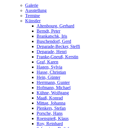
Galerie
Ausstellung
Termine
Künstler
Altenbourg, Gerhard
Berndt, Peter
Brankatschk, Iris
Buschendorf, Gerd
Deparade-Becker, Steffi
Deparade, Henri
Franke-Gneuß, Kerstin
Graf, Karen
Hagen, Sylvia
Hasse, Christian
Hein, Günter
Herrmann, Gunter
Hofmann, Michael
Kühne, Wolfgang
Maaß, Konrad
Mittag, Johanna
Plenkers, Stefan
Porsche, Hans
Roenspieß, Klaus
Roy, Reinhard