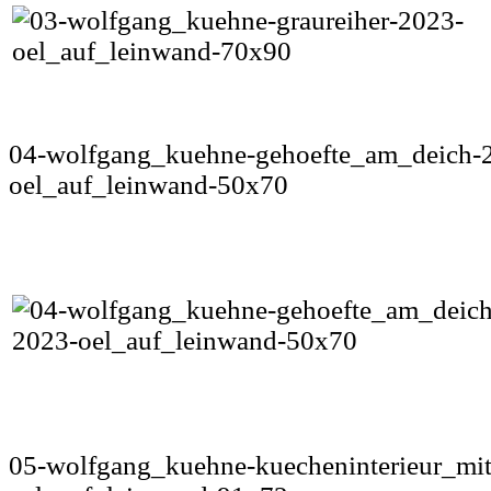
04-wolfgang_kuehne-gehoefte_am_deich-
oel_auf_leinwand-50x70
05-wolfgang_kuehne-kuecheninterieur_mi