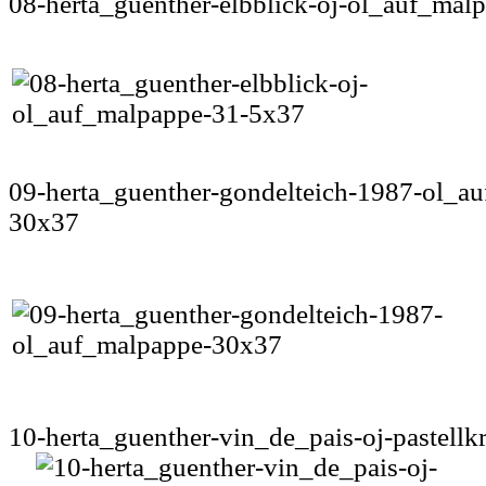
08-herta_guenther-elbblick-oj-ol_auf_mal
09-herta_guenther-gondelteich-1987-ol_a
30x37
10-herta_guenther-vin_de_pais-oj-pastellk