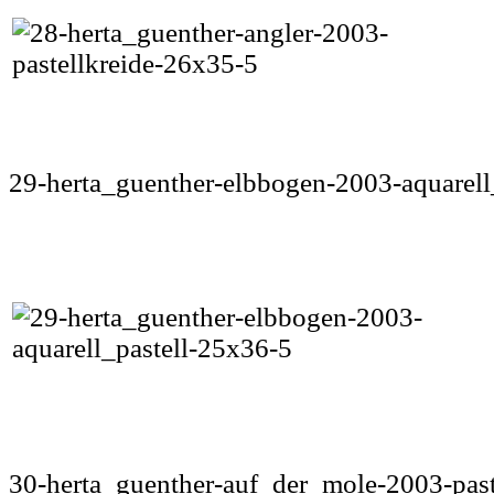
29-herta_guenther-elbbogen-2003-aquarell
30-herta_guenther-auf_der_mole-2003-past